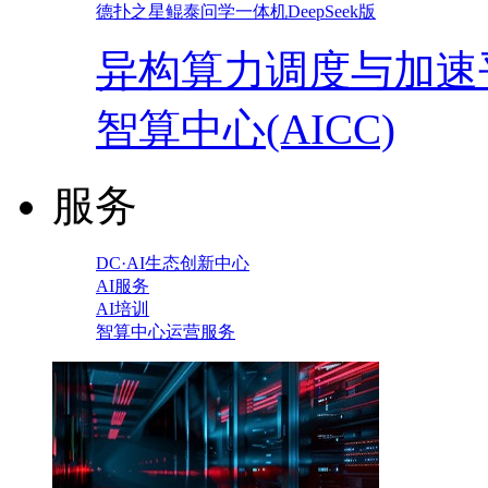
德扑之星鲲泰问学一体机DeepSeek版
异构算力调度与加速
智算中心(AICC)
服务
DC·AI生态创新中心
AI服务
AI培训
智算中心运营服务