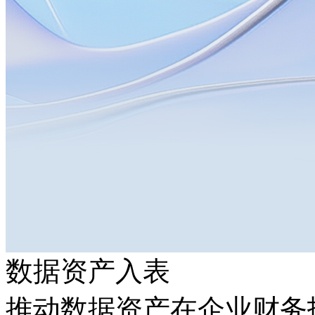
数据资产入表
推动数据资产在企业财务