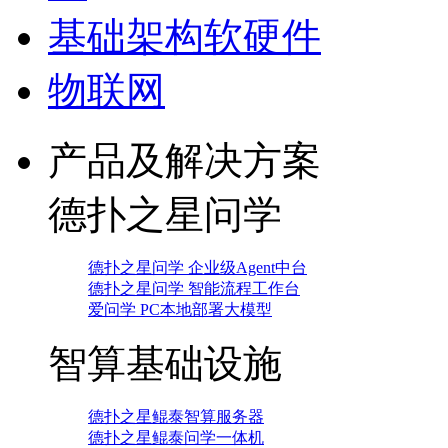
基础架构软硬件
物联网
产品及解决方案
德扑之星问学
德扑之星问学 企业级Agent中台
德扑之星问学 智能流程工作台
爱问学 PC本地部署大模型
智算基础设施
德扑之星鲲泰智算服务器
德扑之星鲲泰问学一体机