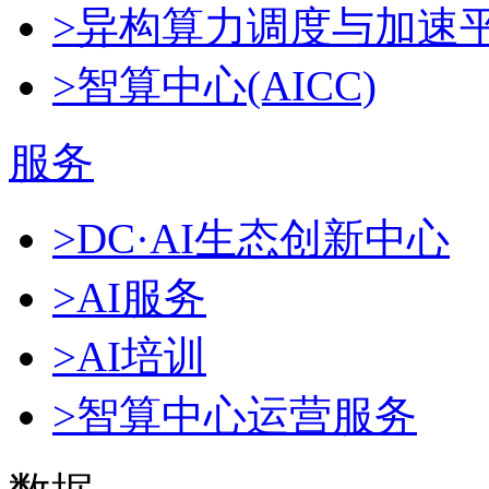
>异构算力调度与加速
>智算中心(AICC)
服务
>DC·AI生态创新中心
>AI服务
>AI培训
>智算中心运营服务