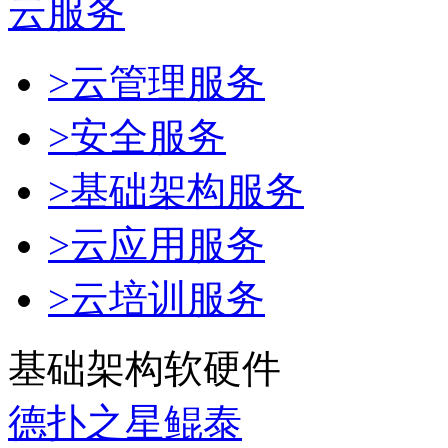
云服务
>云管理服务
>安全服务
>基础架构服务
>云应用服务
>云培训服务
基础架构软硬件
德扑之星鲲泰