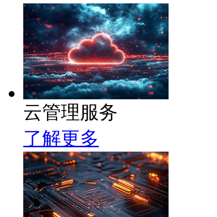
云管理服务
了解更多