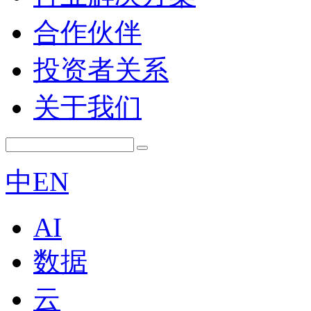
合作伙伴
投资者关系
关于我们
中
EN
AI
数据
云