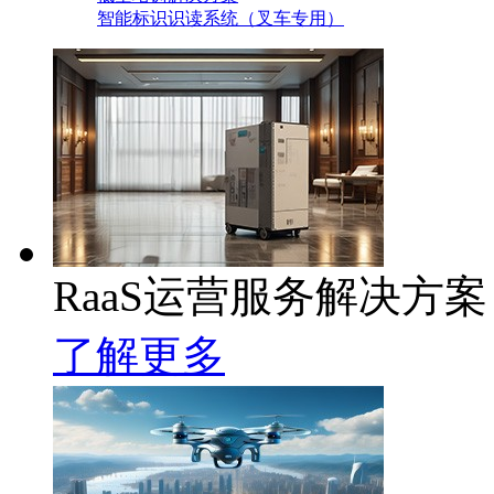
智能标识识读系统（叉车专用）
RaaS运营服务解决方案
了解更多