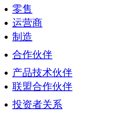
零售
运营商
制造
合作伙伴
产品技术伙伴
联盟合作伙伴
投资者关系